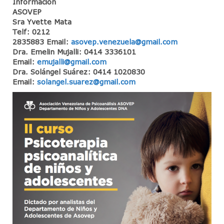
Información
ASOVEP
CineForo – Tenemos que hablar de Kevin
Sra Yvette Mata
Telf: 0212
CineForo – La Ladrona de Libros
2835883
Email:
asovep.venezuela@gmail.com
Dra. Emelin Mujalli: 0414 3336101
CineForo – Hannan Arendt
Email:
emujalli@gmail.com
Dra. Solángel Suárez: 0414 1020830
Curso de Psicoterapia Psicoanálitica
Email:
solangel.suarez@gmail.com
Actividades del Mes
Actividades Docentes
Instituto de Psicoanálisis
Admisión
Departamento de Niños y Adolescentes (DNA)
Actividades
Jornadas para Padres