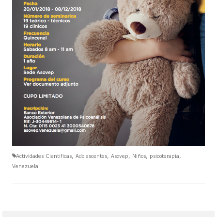
Diplomado de Psicoterapia Psicoanalítica
de Niños y Adolescentes.
Jornadas de Niñas, Niños y Adolescentes
Miembros
Material de Lectura
Servicio Psicoanalítico de Extensión Comunitaria
Actividades
Contacto
Actividades Cientificas
,
Adolescentes
,
Asovep
,
Niños
,
psicoterapia
,
Reseñas Bibliograficas
Venezuela
Articulos y/o Libros de Interes
Enlaces Asociados