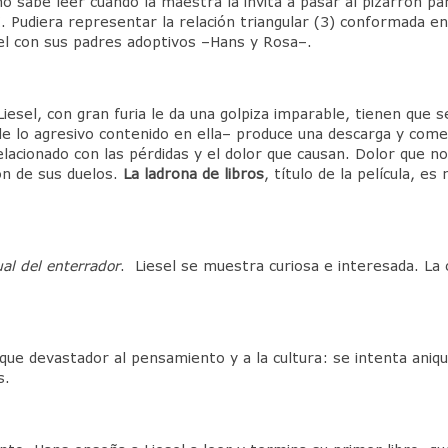
o sabe leer cuando la maestra la invita a pasar al pizarrón pa
 Pudiera representar la relación triangular (3) conformada en
el con sus padres adoptivos –Hans y Rosa–.
 Liesel, con gran furia le da una golpiza imparable, tienen que
y de lo agresivo contenido en ella– produce una descarga y 
elacionado con las pérdidas y el dolor que causan. Dolor que 
ión de sus duelos.
La ladrona de libros
, título de la película, e
al del enterrador
. Liesel se muestra curiosa e interesada. La 
e devastador al pensamiento y a la cultura: se intenta aniquil
s.