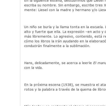
En la siguiente escena, descubrimos que Liesel n
escriba su nombre. Sin embargo, escribe tres X.
mente: Liesel con la madre y hermano y/o Lies
Un niño se burla y la llama tonta en la escuela.
alto y fuerte que ella. La expresión –en acto 
más libremente. Lo agresivo, contenido, está r
cómo los libros la irán ayudando en la elaborac
conducirán finalmente a la sublimación.
Hans, delicadamente, se acerca a leerle
El manu
con la vida.
En la próxima escena (1938), se muestra el ataqu
rotos y la palabra a través de la quema de libro