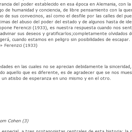
ncia del poder establecido en esa época en Alemania, con la co
go de humanidad y conciencia, de libre pensamiento con la quem
no de sus convecinos, así como el desfile por las calles del pu
mas del abuso del poder del estado y de algunos hasta de ide
 propone Ferenczi (1933), es nuestra respuesta cuando nos s
 adivinar sus deseos y gratificarlos;completamente olvidados
erá, cuando estamos en peligro sin posibilidades de escapar. Es
» Ferenzci (1933)
dades en las cuales no se aprecian debidamente la sinceridad
todo aquello que es diferente, es de agradecer que se nos mue
s un atisbo de esperanza en uno mismo y en el otro.
lom Cohen (3)
 especial, a tres protagonistas centrales de esta historia: la