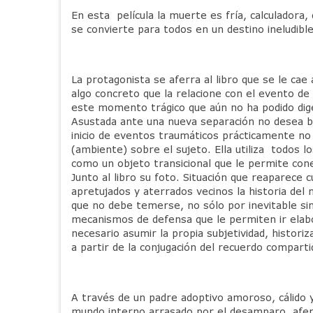
En esta película la muerte es fría, calculador
se convierte para todos en un destino ineludibl
La protagonista se aferra al libro que se le cae
algo concreto que la relacione con el evento de
este momento trágico que aún no ha podido dige
Asustada ante una nueva separación no desea ba
inicio de eventos traumáticos prácticamente no 
(ambiente) sobre el sujeto. Ella utiliza todos 
como un objeto transicional que le permite con
Junto al libro su foto. Situación que reaparece
apretujados y aterrados vecinos la historia de
que no debe temerse, no sólo por inevitable s
mecanismos de defensa que le permiten ir elabor
necesario asumir la propia subjetividad, historiz
a partir de la conjugación del recuerdo compart
A través de un padre adoptivo amoroso, cálido 
mundo interno arrasado por el desamparo, afer