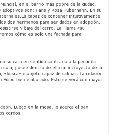
 Mundial, en el barrio más pobre de la ciudad.
res adoptivos son: Hans y Rosa Hubernann. En su
aternales.Es capaz de contener intuitivamente
a los dos hermanos para ser dados en adopción.
esistirse y baje del carro. La llama «su
remos cómo es solo una fachada para
tea su cara en sentido contrario a la pequeña
o sola, posee dentro de ella un introyecto de la
a, «busca» elobjeto capaz de calmar. La relación
un Edipo bien elaborado. Esto se verá con mayor
rdeón. Luego en la mesa, le acerca el pan
os cerdos.