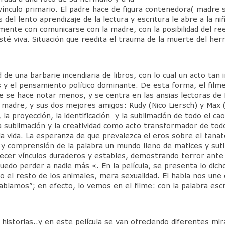
vínculo primario. El padre hace de figura contenedora( madre 
s del lento aprendizaje de la lectura y escritura le abre a la 
mente con comunicarse con la madre, con la posibilidad del re
té viva. Situación que reedita el trauma de la muerte del he
d de una barbarie incendiaria de libros, con lo cual un acto ta
s y el pensamiento político dominante. De esta forma, el filme
e se hace notar menos, y se centra en las ansias lectoras de 
madre, y sus dos mejores amigos: Rudy (Nico Liersch) y Max (B
 la proyección, la identificación y la sublimación de todo el 
sublimación y la creatividad como acto transformador de todos
a vida. La esperanza de que prevalezca el eros sobre el tanato
so y comprensión de la palabra un mundo lleno de matices y su
cer vínculos duraderos y estables, demostrando terror ante l
edo perder a nadie más «. En la película, se presenta lo dicho 
 el resto de los animales, mera sexualidad. El habla nos un
mos”; en efecto, lo vemos en el filme: con la palabra escrit
istorias..y en este película se van ofreciendo diferentes mir