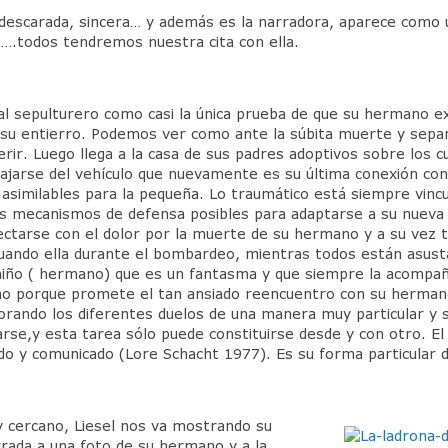
a, descarada, sincera… y además es la narradora, aparece com
e….todos tendremos nuestra cita con ella.
 al sepulturero como casi la única prueba de que su hermano ex
 su entierro. Podemos ver como ante la súbita muerte y separa
rir. Luego llega a la casa de sus padres adoptivos sobre los 
jarse del vehículo que nuevamente es su última conexión con 
asimilables para la pequeña. Lo traumático está siempre vinc
los mecanismos de defensa posibles para adaptarse a su nueva s
ectarse con el dolor por la muerte de su hermano y a su vez 
 cuando ella durante el bombardeo, mientras todos están asust
l niño ( hermano) que es un fantasma y que siempre la acompa
ino porque promete el tan ansiado reencuentro con su herman
ando los diferentes duelos de una manera muy particular y sin
arse,y esta tarea sólo puede constituirse desde y con otro. El
ido y comunicado (Lore Schacht 1977). Es su forma particular d
y cercano, Liesel nos va mostrando su
rada a una foto de su hermano y a la