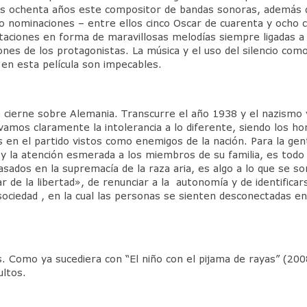
A sus ochenta años este compositor de bandas sonoras, además 
ho nominaciones – entre ellos cinco Oscar de cuarenta y ocho 
taciones en forma de maravillosas melodías siempre ligadas a 
nes de los protagonistas. La música y el uso del silencio com
en esta película son impecables.
se cierne sobre Alemania. Transcurre el año 1938 y el nazismo 
amos claramente la intolerancia a lo diferente, siendo los hom
s en el partido vistos como enemigos de la nación. Para la gen
, y la atención esmerada a los miembros de su familia, es todo 
basados en la supremacía de la raza aria, es algo a lo que se
 de la libertad», de renunciar a la autonomía y de identificar
 sociedad , en la cual las personas se sienten desconectadas e
 Como ya sucediera con “El niño con el pijama de rayas” (2008)
ultos.