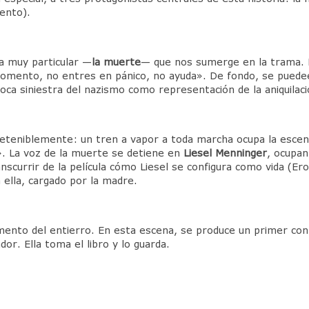
iento).
ta muy particular —
la
muerte
— que nos sumerge en la trama. No
 momento, no entres en pánico, no ayuda». De fondo, se pued
ca siniestra del nazismo como representación de la aniquilació
ndeteniblemente: un tren a vapor a toda marcha ocupa la esce
s». La voz de la muerte se detiene en
Liesel
Menninger
, ocupan
scurrir de la película cómo Liesel se configura como vida (Ero
ella, cargado por la madre.
mento del entierro. En esta escena, se produce un primer con
dor. Ella toma el libro y lo guarda.