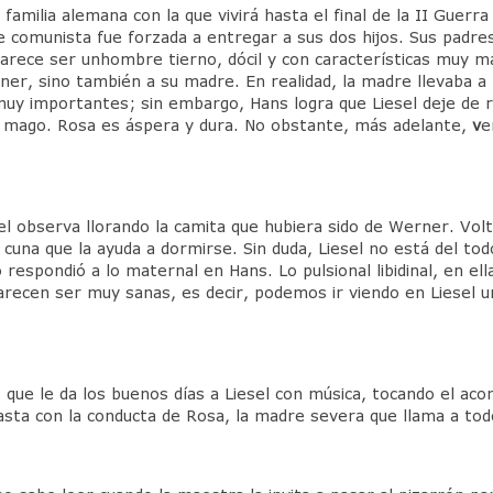
amilia alemana con la que vivirá hasta el final de la II Guerra
re comunista fue forzada a entregar a sus dos hijos. Sus pad
rece ser unhombre tierno, dócil y con características muy m
rner, sino también a su madre. En realidad, la madre llevaba 
 muy importantes; sin embargo, Hans logra que Liesel deje de r
 mago. Rosa es áspera y dura. No obstante, más adelante,
v
e
sel observa llorando la camita que hubiera sido de Werner. Vol
cuna que la ayuda a dormirse. Sin duda, Liesel no está del tod
espondió a lo maternal en Hans. Lo pulsional libidinal, en ell
parecen ser muy sanas, es decir, podemos ir viendo en Liesel 
que le da los buenos días a Liesel con música, tocando el aco
asta con la conducta de Rosa, la madre severa que llama a tod