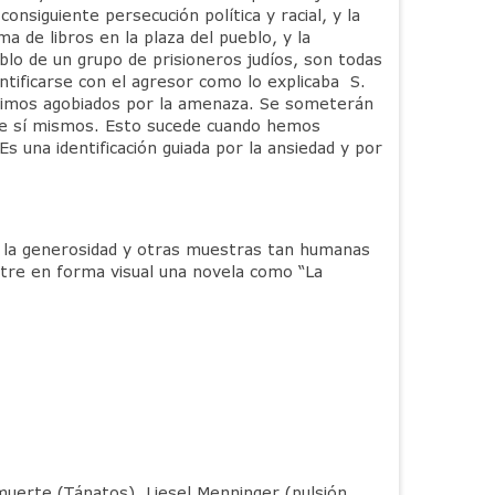
nsiguiente persecución política y racial, y la
a de libros en la plaza del pueblo, y la
eblo de un grupo de prisioneros judíos, son todas
ntificarse con el agresor como lo explicaba S.
entimos agobiados por la amenaza. Se someterán
 de sí mismos. Esto sucede cuando hemos
 una identificación guiada por la ansiedad y por
, la generosidad y otras muestras tan humanas
stre en forma visual una novela como “La
 muerte (Tánatos), Liesel Menninger (pulsión