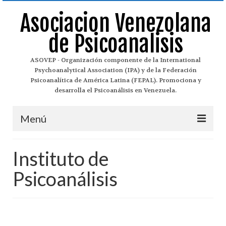
Asociacion Venezolana
de Psicoanalisis
ASOVEP - Organización componente de la International
Psychoanalytical Association (IPA) y de la Federación
Psicoanalítica de América Latina (FEPAL). Promociona y
desarrolla el Psicoanálisis en Venezuela.
Menú
Asovep
Instituto de
¿Qué es el Psicoanálisis?
Psicoanálisis
Historia del Psicoanálisis
Historia de Asovep