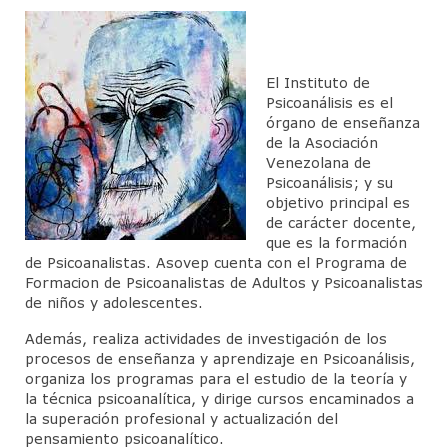
Junta Directiva
Actividades Cientificas
El Instituto de
Jornadas Anuales Sigmund Freud
Psicoanálisis es el
órgano de enseñanza
CineForo
de la Asociación
Venezolana de
Cineforo – Hater
Psicoanálisis; y su
objetivo principal es
Cineforo – El Silencio de Otros
de carácter docente,
que es la formación
CineForo – las 50 Sombras de Grey
de Psicoanalistas. Asovep cuenta con el Programa de
Formacion de Psicoanalistas de Adultos y Psicoanalistas
Cine Foro – La Isla Siniestra
de niños y adolescentes.
CineForo – Guillaume y los chicos… ¡a la
Además, realiza actividades de investigación de los
mesa!
procesos de enseñanza y aprendizaje en Psicoanálisis,
organiza los programas para el estudio de la teoría y
CineForo – El Pasado
la técnica psicoanalítica, y dirige cursos encaminados a
la superación profesional y actualización del
CineForo – Malefica
pensamiento psicoanalítico.