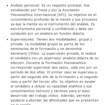
Análisis personal: Es un requisito principal. Fue
Diplomado de Psicoterapia Psicoanalítica
establecido por Freud y por la Asociación
de Niños y Adolescentes.
Psicoanalítica Internacional (API). Su objetivo es el
conocimiento profundo de la mente y sus procesos
Jornadas de Niñas, Niños y Adolescentes
ya que la mente es el instrumento del análisis. Es
estrictamente personal y confidencial y debe ser
Miembros
conducido por un analista en función didacta.
Supervisiones: Tienen dos modalidades: grupal y
Material de Lectura
privada. La modalidad grupal es parte de los
seminarios de la formación y se denomina
Servicio Psicoanalítico de Extensión Comunitaria
Seminario Clínico. La supervisión privada, la realiza
el candidato con un supervisor analista didacta de su
Actividades
elección. Durante la Formación Psicoanalítica
corresponde supervisar dos casos, cada uno por un
Contacto
período de dos años. El primer caso se supervisa a
partir del segundo año de la formación y el segundo
Reseñas Bibliograficas
caso a partir del tercer año. Su objetivo es ayudar
al candidato a utilizar su capacidad analítica y sus
Articulos y/o Libros de Interes
conocimientos teóricos y técnicos para el buen
desarrollo del trabajo clínico. Además, permite
Enlaces Asociados
ayudarlo a abordar las dificultades que se presenten
en la sesión.