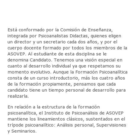
CineForo – Tenemos que hablar de Kevin
CineForo – La Ladrona de Libros
Está conformado por la Comisión de Enseñanza,
CineForo – Hannan Arendt
integrada por Psicoanalistas Didactas, quienes eligen
un director y un secretario cada dos años, y por el
Curso de Psicoterapia Psicoanálitica
cuerpo docente formado por todos los miembros de la
ASOVEP. Al estudiante de esta disciplina se le
Actividades del Mes
denomina Candidato. Tenemos una visión especial en
cuanto al desarrollo individual ya que respetamos su
Actividades Docentes
momento evolutivo. Aunque la Formación Psicoanalítica
consta de un curso introductorio, más los cuatro años
Instituto de Psicoanálisis
de la formación propiamente, pensamos que cada
candidato tiene un tiempo personal de desarrollo para
Admisión
realizarla.
En relación a la estructura de la formación
Departamento de Niños y Adolescentes (DNA)
psicoanalítica, el Instituto de Psicoanálisis de ASOVEP
mantiene los lineamientos clásicos, sustentados en el
Actividades
trípode psicoanalítico: Análisis personal, Supervisiones
y Seminarios.
Jornadas para Padres