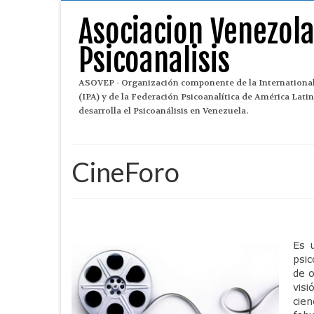
Asociacion Venezol
Psicoanalisis
ASOVEP - Organización componente de la International
(IPA) y de la Federación Psicoanalítica de América Lat
desarrolla el Psicoanálisis en Venezuela.
CineForo
Es 
psic
de o
visi
cien