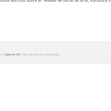
losos escritos sobre el análisis de obras de arte, literatura o
e by
Kadence WP
Todos los derechos Reservados