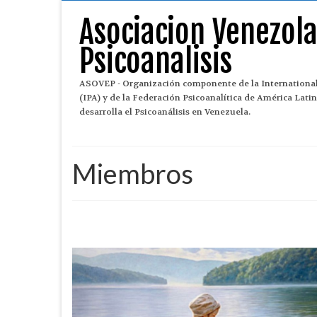
Asociacion Venezol
Psicoanalisis
ASOVEP - Organización componente de la International
(IPA) y de la Federación Psicoanalítica de América Lat
desarrolla el Psicoanálisis en Venezuela.
Miembros