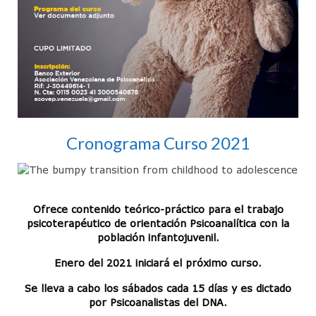
CineForo – Tenemos que hablar de Kevin
CineForo – La Ladrona de Libros
CineForo – Hannan Arendt
Curso de Psicoterapia Psicoanálitica
Actividades del Mes
Cronograma Curso 2021
Actividades Docentes
Instituto de Psicoanálisis
Ofrece contenido teórico-práctico para el trabajo
Admisión
psicoterapéutico de orientación Psicoanalítica con la
población infantojuvenil.
Departamento de Niños y Adolescentes (DNA)
Enero del 2021 iniciará el próximo curso.
Actividades
Se lleva a cabo los sábados cada 15 días y es dictado
por Psicoanalistas del DNA.
Jornadas para Padres