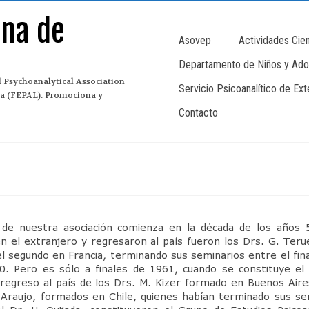
ana de
Asovep
Actividades Cien
Departamento de Niños y Ado
 Psychoanalytical Association
Servicio Psicoanalítico de Ex
ina (FEPAL). Promociona y
Contacto
a de nuestra asociación comienza en la década de los años 
 el extranjero y regresaron al país fueron los Drs. G. Terue
l segundo en Francia, terminando sus seminarios entre el fina
60. Pero es sólo a finales de 1961, cuando se constituye el
regreso al país de los Drs. M. Kizer formado en Buenos Aire
. Araujo, formados en Chile, quienes habían terminado sus s