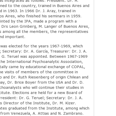
s integrated as follows: President. Dr. H.
rned to the country, trained in Buenos Aires and
 in 1963. In 1966 Dr. J. Aray, trained in
s Aires, who finished his seminars in 1959.
pointed by the IPA, made a program with a
 Drs Leon Grinberg, M. Langer of Buenos Aires,
ols among all the members, the representatives
nd important.
s was elected for the years 1967-1969, which
 Secretary: Dr. A. García, Treasurer: Dr. J. A.
Dr. G. Teruel was appointed. Between 1967-1969
the International Psychoanalytic Association,
tally came by educational exchange of COPAL,
the visits of members of the committee in
lo and Dr. Ruth Riesenberg of origin Chilean and
ay, Dr. Brice Boyer from the USA and Dr. D.
hoanalysts who will continue their studies in
titute. Elections are held for a new Board of
resident: Dr. G. Teruel; Secretary: Dr. J. A.
s Director of the Institute, Dr. M. Kizer.
ates graduated from the Institute, among which
from Venezuela, A. Attias and N. Zambrano.