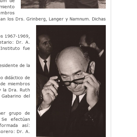
num de
amiento
iembros
aban los Drs. Grinberg, Langer y Namnum. Dichas
ños 1967-1969,
tario: Dr. A.
Instituto fue
esidente de la
 didáctico de
s de miembros
y la Dra. Ruth
 Gabarino del
mer grupo de
 Se efectúan
formada así:
sorero: Dr. A.