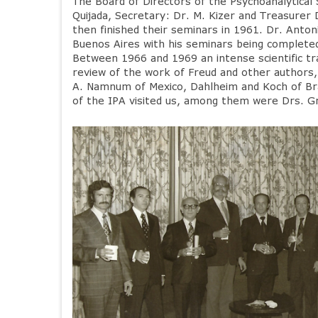
The Board of Directors of the Psychoanalytical 
Quijada, Secretary: Dr. M. Kizer and Treasurer 
then finished their seminars in 1961. Dr. Antoni
Buenos Aires with his seminars being completed
Between 1966 and 1969 an intense scientific tr
review of the work of Freud and other authors
A. Namnum of Mexico, Dahlheim and Koch of Braz
of the IPA visited us, among them were Drs. G