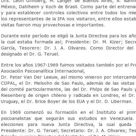
Drs. León Grinberg, M. Langer de Buenos Aires, A. Nam
México, Dahlheim y Koch de Brasil. Como parte del entren
y para establecer controles colectivos entre todos los m
los representantes de la IPA nos visitaron, entre ellos est
visitas fueron muy provechosas e importantes.
Durante este período se eligió la Junta Directiva para los a
la cual estaba formada así; Presidente: Dr. M. Kizer; Secre
García, Tesorero: Dr. J. A. Olivares. Como Director del 
designado el Dr. G. Teruel.
Entre los años 1967-1969 fuimos visitados también por el Pr
Asociación Psicoanalítica Internacional,
Dr. Peter Van Der Leeuw, así mismo vinieron por intercambio
COPAL, el Dr. Melsohn de Sao Paulo, además de las visita
del comité particularmente, las del Dr. Philps de Sao Paulo 
Riesenberg de origen chileno y radicada en Londres, el Dr.
Uruguay, el Dr. Brice Boyer de los EUA y el Dr. D. Liberman.
En 1969 comenzó su formación en el Instituto el pri
psicoanalistas que seguirán sus estudios en Venezuela.
elecciones para nueva Junta Directiva, la cual queda 
Presidente: Dr. G. Teruel; Secretario: Dr. J. A. Olivares; Te