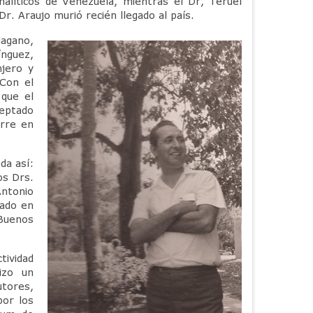
nalíticos de Venezuela, mientras el Dr, Teruel
. Araujo murió recién llegado al país.
lagano,
nguez,
njero y
 Con el
 que el
eptado
urre en
da así:
os Drs.
Antonio
mado en
 Buenos
tividad
izo un
tores,
por los