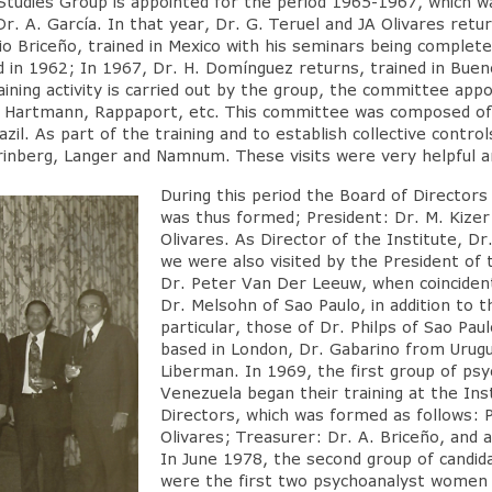
Studies Group is appointed for the period 1965-1967, which wa
Dr. A. García. In that year, Dr. G. Teruel and JA Olivares retu
o Briceño, trained in Mexico with his seminars being completed
 in 1962; In 1967, Dr. H. Domínguez returns, trained in Bueno
aining activity is carried out by the group, the committee ap
, Hartmann, Rappaport, etc. This committee was composed of
il. As part of the training and to establish collective contr
rinberg, Langer and Namnum. These visits were very helpful a
During this period the Board of Director
was thus formed; President: Dr. M. Kizer;
Olivares. As Director of the Institute, 
we were also visited by the President of 
Dr. Peter Van Der Leeuw, when coinciden
Dr. Melsohn of Sao Paulo, in addition to 
particular, those of Dr. Philps of Sao Pau
based in London, Dr. Gabarino from Urugu
Liberman. In 1969, the first group of psyc
Venezuela began their training at the Ins
Directors, which was formed as follows: P
Olivares; Treasurer: Dr. A. Briceño, and a
In June 1978, the second group of candid
were the first two psychoanalyst women 