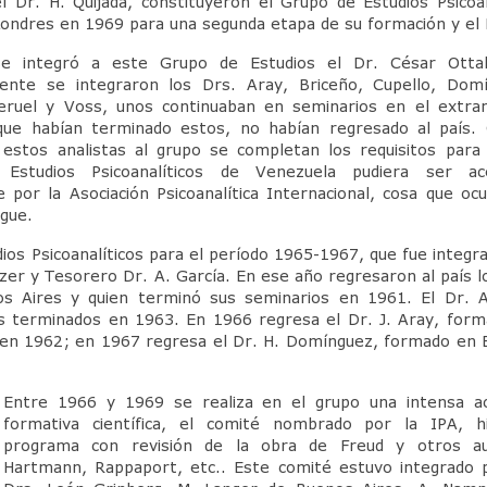
el Dr. H. Quijada, constituyeron el Grupo de Estudios Psicoa
ondres en 1969 para una segunda etapa de su formación y el Dr
e integró a este Grupo de Estudios el Dr. César
Otta
ente se integraron los Drs. Aray, Briceño, Cupello, Domí
Teruel y Voss, unos continuaban en seminarios en el extra
que habían terminado estos, no habían regresado al país.
 estos analistas al grupo se completan los requisitos para
Estudios Psicoanalíticos de Venezuela pudiera ser ac
e por la Asociación Psicoanalítica Internacional, cosa que oc
gue.
ios Psicoanalíticos para el período 1965-1967, que fue integra
izer y Tesorero Dr. A. García. En ese año regresaron al país l
os Aires y quien terminó sus seminarios en 1961. El Dr. 
s terminados en 1963. En 1966 regresa el Dr. J. Aray, for
 en 1962; en 1967 regresa el Dr. H. Domínguez, formado en
Entre 1966 y 1969 se realiza en el grupo una intensa ac
formativa científica, el comité nombrado por la IPA, h
programa con revisión de la obra de Freud y otros au
Hartmann, Rappaport, etc.. Este comité estuvo integrado 