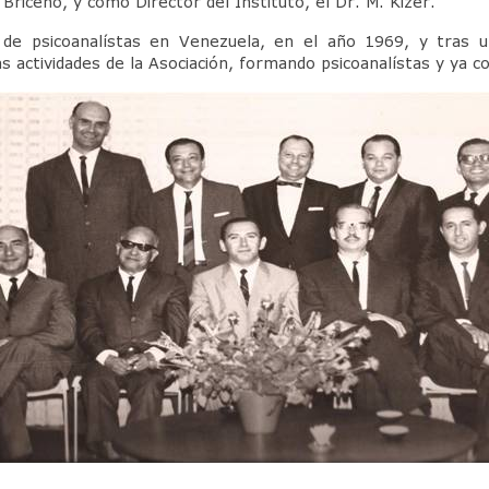
Briceño, y como Director del Instituto, el Dr. M. Kizer.
e psicoanalístas en Venezuela, en el año 1969, y tras u
 las actividades de la Asociación, formando psicoanalístas y y