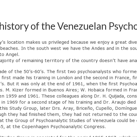
history of the Venezuelan Psycho
’s location makes us privileged because we enjoy a great dive
 beaches. In the south west we have the Andes and in the so
to Angel.
ajority of remaining territory of the country doesn’t have ana
ecade of the 50’s-60’s. The first two psychoanalysts who for
 first made his training in London and the second in France, f
’s. But it was only at the end of 1961, when the first Psychoa
s. M. Kizer formed in Buenos Aires; W. Hobaica formed in Franc
en 1959 and 1961. These colleagues along Dr. H. Quijada, cons
n 1969 for a second stage of his training and Dr. Araujo died 
this Study Group, later Drs. Aray, Briceño, Cupello, Domíngue
ugh they had finished them, they had not returned to the coun
 the Group of Psychoanalytic Studies of Venezuela could be of
965, at the Copenhagen Psychoanalytic Congress.