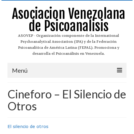
Asociacion Venezolana
de Psicoanalisis
ASOVEP - Organización componente de la International
Psychoanalytical Association (IPA) y de la Federación
Psicoanalítica de América Latina (FEPAL). Promociona y
desarrolla el Psicoanálisis en Venezuela.
Menú
Asovep
Cineforo – El Silencio de
¿Qué es el Psicoanálisis?
Otros
Historia del Psicoanálisis
Historia de Asovep
El silencio de otros