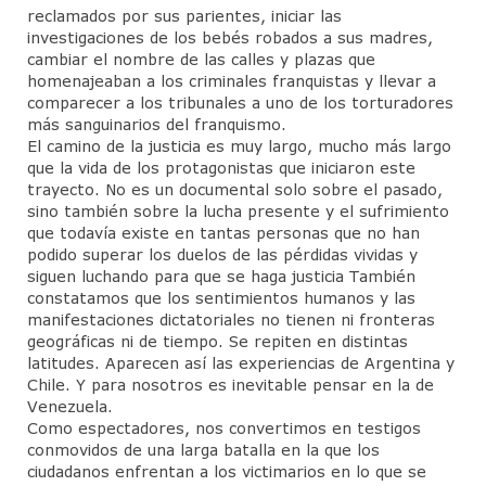
reclamados por sus parientes, iniciar las
CineForo – Tenemos que hablar de Kevin
investigaciones de los bebés robados a sus madres,
cambiar el nombre de las calles y plazas que
CineForo – La Ladrona de Libros
homenajeaban a los criminales franquistas y llevar a
comparecer a los tribunales a uno de los torturadores
CineForo – Hannan Arendt
más sanguinarios del franquismo.
El camino de la justicia es muy largo, mucho más largo
Curso de Psicoterapia Psicoanálitica
que la vida de los protagonistas que iniciaron este
trayecto. No es un documental solo sobre el pasado,
Actividades del Mes
sino también sobre la lucha presente y el sufrimiento
que todavía existe en tantas personas que no han
Actividades Docentes
podido superar los duelos de las pérdidas vividas y
siguen luchando para que se haga justicia También
Instituto de Psicoanálisis
constatamos que los sentimientos humanos y las
manifestaciones dictatoriales no tienen ni fronteras
geográficas ni de tiempo. Se repiten en distintas
Admisión
latitudes. Aparecen así las experiencias de Argentina y
Chile. Y para nosotros es inevitable pensar en la de
Departamento de Niños y Adolescentes (DNA)
Venezuela.
Como espectadores, nos convertimos en testigos
Actividades
conmovidos de una larga batalla en la que los
ciudadanos enfrentan a los victimarios en lo que se
Jornadas para Padres