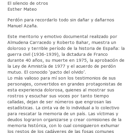
Junta Directiva
El silencio de otros
Esther Mateo
Actividades Cientificas
Perdón para recordarlo todo sin dañar y dañarnos
Manuel Azaña.
Jornadas Anuales Sigmund Freud
Este meritorio y emotivo documental realizado por
CineForo
Almudena Carracedo y Roberto Bahar, muestra un
doloroso y terrible período de la historia de España: la
Cineforo – Hater
guerra civil (1936-1939), la dictadura de Franco
durante 40 años, su muerte en 1975, la aprobación de
Cineforo – El Silencio de Otros
la Ley de Amnistía de 1977 y el acuerdo de perdón
mutuo. El conocido ‘pacto del olvido’.
CineForo – las 50 Sombras de Grey
Lo más valioso para mí son los testimonios de sus
personajes, convertidos en grandes protagonistas de
Cine Foro – La Isla Siniestra
esta experiencia dolorosa, quienes al mostrar sus
rostros y escuchar sus voces por tanto tiempo
CineForo – Guillaume y los chicos… ¡a la
calladas, dejan de ser números que engrosan las
mesa!
estadísticas. La cinta va de lo individual a lo colectivo
para rescatar la memoria de un país. Las víctimas y
CineForo – El Pasado
deudos lograron organizarse y crear comisiones de la
memoria histórica, con lo cual consiguieron exhumar
CineForo – Malefica
los restos de los cadáveres de las fosas comunes