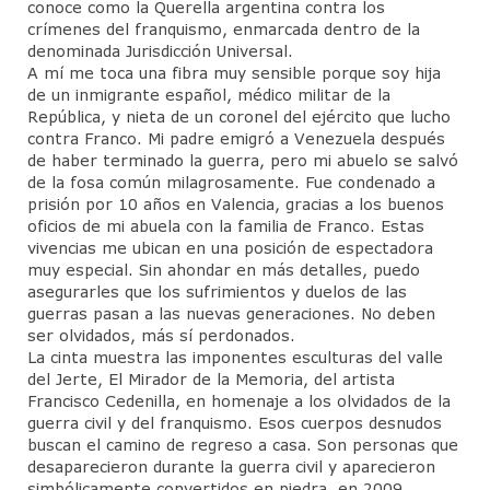
conoce como la Querella argentina contra los
crímenes del franquismo, enmarcada dentro de la
Diplomado de Psicoterapia Psicoanalítica
denominada Jurisdicción Universal.
de Niños y Adolescentes.
A mí me toca una fibra muy sensible porque soy hija
de un inmigrante español, médico militar de la
Jornadas de Niñas, Niños y Adolescentes
República, y nieta de un coronel del ejército que lucho
contra Franco. Mi padre emigró a Venezuela después
Miembros
de haber terminado la guerra, pero mi abuelo se salvó
de la fosa común milagrosamente. Fue condenado a
Material de Lectura
prisión por 10 años en Valencia, gracias a los buenos
oficios de mi abuela con la familia de Franco. Estas
Servicio Psicoanalítico de Extensión Comunitaria
vivencias me ubican en una posición de espectadora
muy especial. Sin ahondar en más detalles, puedo
Actividades
asegurarles que los sufrimientos y duelos de las
guerras pasan a las nuevas generaciones. No deben
Contacto
ser olvidados, más sí perdonados.
La cinta muestra las imponentes esculturas del valle
Reseñas Bibliograficas
del Jerte, El Mirador de la Memoria, del artista
Francisco Cedenilla, en homenaje a los olvidados de la
Articulos y/o Libros de Interes
guerra civil y del franquismo. Esos cuerpos desnudos
buscan el camino de regreso a casa. Son personas que
Enlaces Asociados
desaparecieron durante la guerra civil y aparecieron
simbólicamente convertidos en piedra, en 2009.