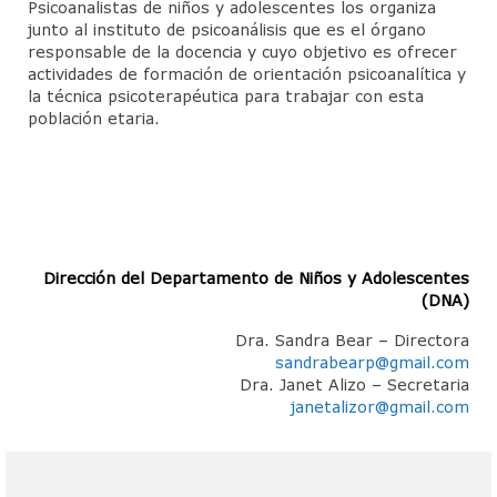
Psicoanalistas de niños y adolescentes los organiza
junto al instituto de psicoanálisis que es el órgano
CineForo – Tenemos que hablar de Kevin
responsable de la docencia y cuyo objetivo es ofrecer
actividades de formación de orientación psicoanalítica y
CineForo – La Ladrona de Libros
la técnica psicoterapéutica para trabajar con esta
población etaria.
CineForo – Hannan Arendt
Curso de Psicoterapia Psicoanálitica
Actividades del Mes
Actividades Docentes
Dirección del Departamento de Niños y Adolescentes
(DNA)
Instituto de Psicoanálisis
Dra. Sandra Bear – Directora
Admisión
sandrabearp@gmail.com
Dra. Janet Alizo – Secretaria
Departamento de Niños y Adolescentes (DNA)
janetalizor@gmail.com
Actividades
Jornadas para Padres