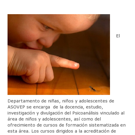
Junta Directiva
Actividades Cientificas
Jornadas Anuales Sigmund Freud
El
CineForo
Cineforo – Hater
Cineforo – El Silencio de Otros
CineForo – las 50 Sombras de Grey
Cine Foro – La Isla Siniestra
CineForo – Guillaume y los chicos… ¡a la
Departamento de niñas, niños y adolescentes de
mesa!
ASOVEP se encarga de la docencia, estudio,
investigación y divulgación del Psicoanálisis vinculado al
CineForo – El Pasado
área de niños y adolescentes, así como del
ofrecimiento de cursos de formación sistematizada en
CineForo – Malefica
esta área. Los cursos dirigidos a la acreditación de