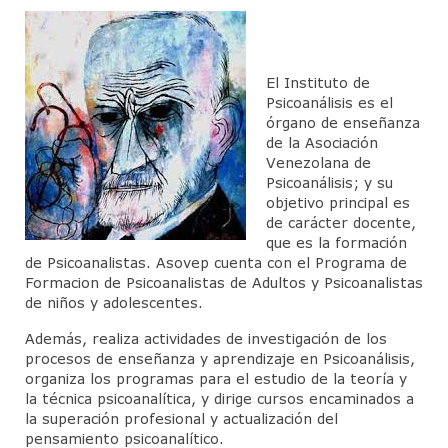
Junta Directiva
Actividades Cientificas
El Instituto de
Jornadas Anuales Sigmund Freud
Psicoanálisis es el
órgano de enseñanza
CineForo
de la Asociación
Venezolana de
Cineforo – Hater
Psicoanálisis; y su
objetivo principal es
Cineforo – El Silencio de Otros
de carácter docente,
que es la formación
CineForo – las 50 Sombras de Grey
de Psicoanalistas. Asovep cuenta con el Programa de
Formacion de Psicoanalistas de Adultos y Psicoanalistas
Cine Foro – La Isla Siniestra
de niños y adolescentes.
CineForo – Guillaume y los chicos… ¡a la
Además, realiza actividades de investigación de los
mesa!
procesos de enseñanza y aprendizaje en Psicoanálisis,
organiza los programas para el estudio de la teoría y
CineForo – El Pasado
la técnica psicoanalítica, y dirige cursos encaminados a
la superación profesional y actualización del
CineForo – Malefica
pensamiento psicoanalítico.