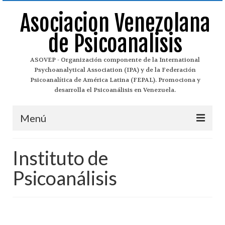
Asociacion Venezolana
de Psicoanalisis
ASOVEP - Organización componente de la International
Psychoanalytical Association (IPA) y de la Federación
Psicoanalítica de América Latina (FEPAL). Promociona y
desarrolla el Psicoanálisis en Venezuela.
Menú
Asovep
Instituto de
¿Qué es el Psicoanálisis?
Psicoanálisis
Historia del Psicoanálisis
Historia de Asovep