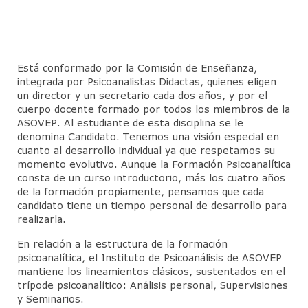
CineForo – Tenemos que hablar de Kevin
CineForo – La Ladrona de Libros
Está conformado por la Comisión de Enseñanza,
CineForo – Hannan Arendt
integrada por Psicoanalistas Didactas, quienes eligen
un director y un secretario cada dos años, y por el
Curso de Psicoterapia Psicoanálitica
cuerpo docente formado por todos los miembros de la
ASOVEP. Al estudiante de esta disciplina se le
Actividades del Mes
denomina Candidato. Tenemos una visión especial en
cuanto al desarrollo individual ya que respetamos su
Actividades Docentes
momento evolutivo. Aunque la Formación Psicoanalítica
consta de un curso introductorio, más los cuatro años
Instituto de Psicoanálisis
de la formación propiamente, pensamos que cada
candidato tiene un tiempo personal de desarrollo para
Admisión
realizarla.
En relación a la estructura de la formación
Departamento de Niños y Adolescentes (DNA)
psicoanalítica, el Instituto de Psicoanálisis de ASOVEP
mantiene los lineamientos clásicos, sustentados en el
Actividades
trípode psicoanalítico: Análisis personal, Supervisiones
y Seminarios.
Jornadas para Padres