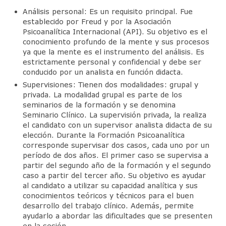
Análisis personal: Es un requisito principal. Fue
Diplomado de Psicoterapia Psicoanalítica
establecido por Freud y por la Asociación
de Niños y Adolescentes.
Psicoanalítica Internacional (API). Su objetivo es el
conocimiento profundo de la mente y sus procesos
Jornadas de Niñas, Niños y Adolescentes
ya que la mente es el instrumento del análisis. Es
estrictamente personal y confidencial y debe ser
Miembros
conducido por un analista en función didacta.
Supervisiones: Tienen dos modalidades: grupal y
Material de Lectura
privada. La modalidad grupal es parte de los
seminarios de la formación y se denomina
Servicio Psicoanalítico de Extensión Comunitaria
Seminario Clínico. La supervisión privada, la realiza
el candidato con un supervisor analista didacta de su
Actividades
elección. Durante la Formación Psicoanalítica
corresponde supervisar dos casos, cada uno por un
Contacto
período de dos años. El primer caso se supervisa a
partir del segundo año de la formación y el segundo
Reseñas Bibliograficas
caso a partir del tercer año. Su objetivo es ayudar
al candidato a utilizar su capacidad analítica y sus
Articulos y/o Libros de Interes
conocimientos teóricos y técnicos para el buen
desarrollo del trabajo clínico. Además, permite
Enlaces Asociados
ayudarlo a abordar las dificultades que se presenten
en la sesión.