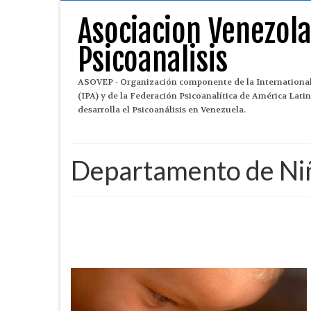
Asociacion Venezol
Psicoanalisis
ASOVEP - Organización componente de la International
(IPA) y de la Federación Psicoanalítica de América Lat
desarrolla el Psicoanálisis en Venezuela.
Departamento de Ni