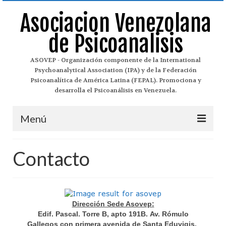
Asociacion Venezolana
de Psicoanalisis
ASOVEP - Organización componente de la International
Psychoanalytical Association (IPA) y de la Federación
Psicoanalítica de América Latina (FEPAL). Promociona y
desarrolla el Psicoanálisis en Venezuela.
Menú
Asovep
Contacto
¿Qué es el Psicoanálisis?
Historia del Psicoanálisis
Dirección Sede Asovep:
Historia de Asovep
Edif. Pascal. Torre B, apto 191B. Av. Rómulo
Gallegos con primera avenida de Santa Eduvigis.