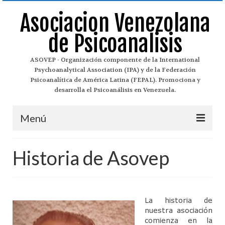
Asociacion Venezolana
de Psicoanalisis
ASOVEP - Organización componente de la International
Psychoanalytical Association (IPA) y de la Federación
Psicoanalítica de América Latina (FEPAL). Promociona y
desarrolla el Psicoanálisis en Venezuela.
Menú
Asovep
Historia de Asovep
¿Qué es el Psicoanálisis?
Historia del Psicoanálisis
La historia de
Historia de Asovep
nuestra asociación
comienza en la