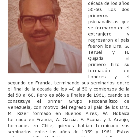
Junta Directiva
década de los años
50-60. Los dos
Actividades Cientificas
primeros
psicoanalistas que
Jornadas Anuales Sigmund Freud
se formaron en el
extranjero y
CineForo
regresaron al país
fueron los Drs. G.
Cineforo – Hater
Teruel y H.
Quijada. El
Cineforo – El Silencio de Otros
primero hizo su
formación en
CineForo – las 50 Sombras de Grey
Londres y el
segundo en Francia, terminando sus seminarios entre
el final de la década de los 40 al 50 y comienzos de la
Cine Foro – La Isla Siniestra
del 50 al 60. Pero es sólo a finales de 1961, cuando se
constituye el primer Grupo Psicoanalítico de
CineForo – Guillaume y los chicos… ¡a la
Venezuela, con motivo del regreso al país de los Drs.
mesa!
M. Kizer formado en Buenos Aires; W. Hobaica
formado en Francia; A. García, F. Acuña, y J. Araujo,
CineForo – El Pasado
formados en Chile, quienes habían terminado sus
seminarios entre los años de 1959 y 1961. Estos
CineForo – Malefica