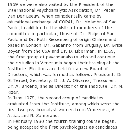
1969 we were also visited by the President of the
International Psychoanalytic Association, Dr. Peter
Van Der Leeuw, when coincidentally came by
educational exchange of COPAL, Dr. Melsohn of Sao
Paulo, in addition to the visits of members of the
committee in particular, those of Dr. Philps of Sao
Paulo and Dr. Ruth Riesenberg of origin Chilean and
based in London, Dr. Gabarino from Uruguay, Dr. Brice
Boyer from the USA and Dr. D. Liberman. In 1969,
the first group of psychoanalysts who will continue
their studies in Venezuela began their training at the
Institute. Elections are held for a new Board of
Directors, which was formed as follows: President: Dr.
G. Teruel; Secretary: Dr. J. A. Olivares; Treasurer:
Dr. A. Briceño, and as Director of the Institute, Dr. M.
Kizer.
In June 1978, the second group of candidates
graduated from the Institute, among which were the
first two psychoanalyst women from Venezuela, A.
Attias and N. Zambrano.
In February 1980 the fourth training course began,
being accepted the first psychologists as candidates.