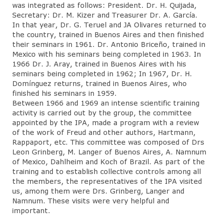
was integrated as follows: President. Dr. H. Quijada,
Secretary: Dr. M. Kizer and Treasurer Dr. A. García.
In that year, Dr. G. Teruel and JA Olivares returned to
the country, trained in Buenos Aires and then finished
their seminars in 1961. Dr. Antonio Briceño, trained in
Mexico with his seminars being completed in 1963. In
1966 Dr. J. Aray, trained in Buenos Aires with his
seminars being completed in 1962; In 1967, Dr. H.
Domínguez returns, trained in Buenos Aires, who
finished his seminars in 1959.
Between 1966 and 1969 an intense scientific training
activity is carried out by the group, the committee
appointed by the IPA, made a program with a review
of the work of Freud and other authors, Hartmann,
Rappaport, etc. This committee was composed of Drs
Leon Grinberg, M. Langer of Buenos Aires, A. Namnum
of Mexico, Dahlheim and Koch of Brazil. As part of the
training and to establish collective controls among all
the members, the representatives of the IPA visited
us, among them were Drs. Grinberg, Langer and
Namnum. These visits were very helpful and
important.