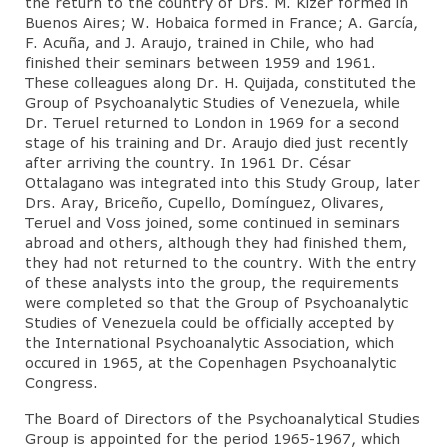
the return to the country of Drs. M. Kizer formed in
Buenos Aires; W. Hobaica formed in France; A. García,
F. Acuña, and J. Araujo, trained in Chile, who had
finished their seminars between 1959 and 1961.
These colleagues along Dr. H. Quijada, constituted the
Group of Psychoanalytic Studies of Venezuela, while
Dr. Teruel returned to London in 1969 for a second
stage of his training and Dr. Araujo died just recently
after arriving the country. In 1961 Dr. César
Ottalagano was integrated into this Study Group, later
Drs. Aray, Briceño, Cupello, Domínguez, Olivares,
Teruel and Voss joined, some continued in seminars
abroad and others, although they had finished them,
they had not returned to the country. With the entry
of these analysts into the group, the requirements
were completed so that the Group of Psychoanalytic
Studies of Venezuela could be officially accepted by
the International Psychoanalytic Association, which
occured in 1965, at the Copenhagen Psychoanalytic
Congress.
The Board of Directors of the Psychoanalytical Studies
Group is appointed for the period 1965-1967, which