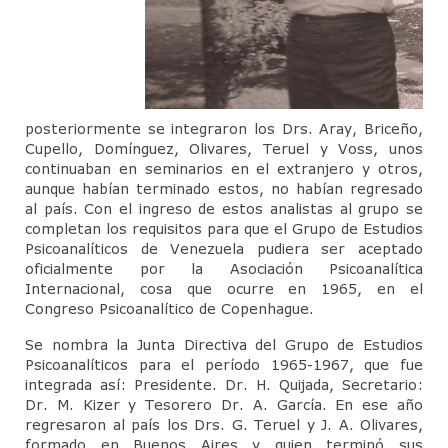
Diplomado de Psicoterapia Psicoanalítica
de Niños y Adolescentes.
Jornadas de Niñas, Niños y Adolescentes
posteriormente se integraron los Drs. Aray, Briceño,
Miembros
Cupello, Domínguez, Olivares, Teruel y Voss, unos
continuaban en seminarios en el extranjero y otros,
Material de Lectura
aunque habían terminado estos, no habían regresado
al país. Con el ingreso de estos analistas al grupo se
Servicio Psicoanalítico de Extensión Comunitaria
completan los requisitos para que el Grupo de Estudios
Psicoanalíticos de Venezuela pudiera ser aceptado
Actividades
oficialmente por la Asociación Psicoanalítica
Internacional, cosa que ocurre en 1965, en el
Contacto
Congreso Psicoanalítico de Copenhague.
Reseñas Bibliograficas
Se nombra la Junta Directiva del Grupo de Estudios
Psicoanalíticos para el período 1965-1967, que fue
Articulos y/o Libros de Interes
integrada así: Presidente. Dr. H. Quijada, Secretario:
Dr. M. Kizer y Tesorero Dr. A. García. En ese año
Enlaces Asociados
regresaron al país los Drs. G. Teruel y J. A. Olivares,
formado en Buenos Aires y quien terminó sus