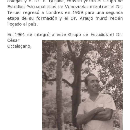
colegas y el Dr. H. Quijada, constituyeron el Grupo de
Estudios Psicoanalíticos de Venezuela, mientras el Dr,
CineForo – Tenemos que hablar de Kevin
Teruel regresó a Londres en 1969 para una segunda
etapa de su formación y el Dr. Araujo murió recién
CineForo – La Ladrona de Libros
llegado al país.
CineForo – Hannan Arendt
En 1961 se integró a este Grupo de Estudios el Dr.
César
Curso de Psicoterapia Psicoanálitica
Ottalagano,
Actividades del Mes
Actividades Docentes
Instituto de Psicoanálisis
Admisión
Departamento de Niños y Adolescentes (DNA)
Actividades
Jornadas para Padres