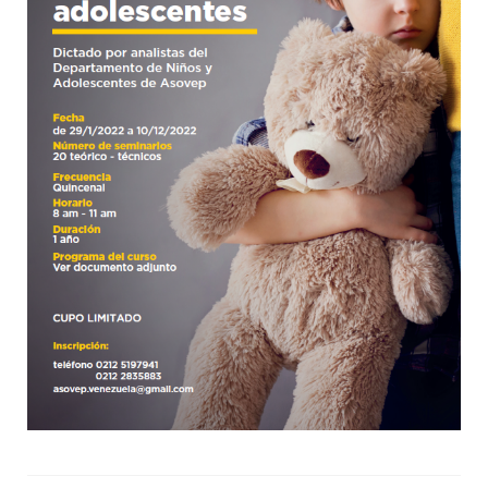
CineForo – Tenemos que hablar de Kevin
CineForo – La Ladrona de Libros
CineForo – Hannan Arendt
Curso de Psicoterapia Psicoanálitica
Actividades del Mes
Actividades Docentes
Instituto de Psicoanálisis
Admisión
Departamento de Niños y Adolescentes (DNA)
Actividades
Jornadas para Padres