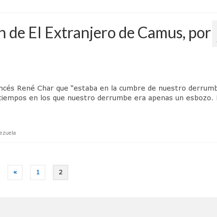
ón de El Extranjero de Camus, por
ancés René Char que “estaba en la cumbre de nuestro derrum
n tiempos en los que nuestro derrumbe era apenas un esbozo. 
ezuela
«
1
2