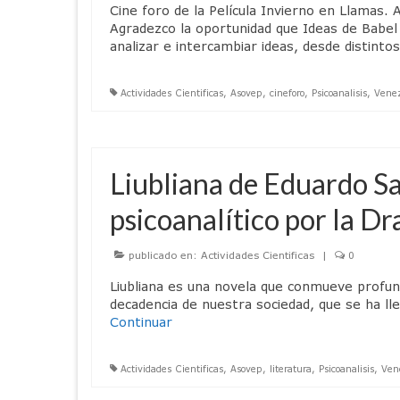
Cine foro de la Película Invierno en Llamas
Agradezco la oportunidad que Ideas de Babel 
analizar e intercambiar ideas, desde distinto
Actividades Cientificas
,
Asovep
,
cineforo
,
Psicoanalisis
,
Vene
Liubliana de Eduardo Sa
psicoanalítico por la Dr
publicado en:
Actividades Cientificas
|
0
Liubliana es una novela que conmueve profun
decadencia de nuestra sociedad, que se ha ll
Continuar
Actividades Cientificas
,
Asovep
,
literatura
,
Psicoanalisis
,
Ven