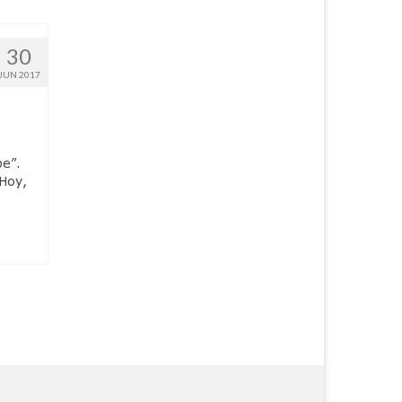
30
JUN 2017
be”.
Hoy,