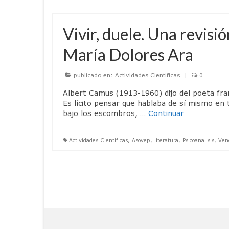
Vivir, duele. Una revisi
María Dolores Ara
publicado en:
Actividades Cientificas
|
0
Albert Camus (1913-1960) dijo del poeta fr
Es lícito pensar que hablaba de sí mismo e
bajo los escombros, …
Continuar
Actividades Cientificas
,
Asovep
,
literatura
,
Psicoanalisis
,
Ven
Paginación
de
entradas