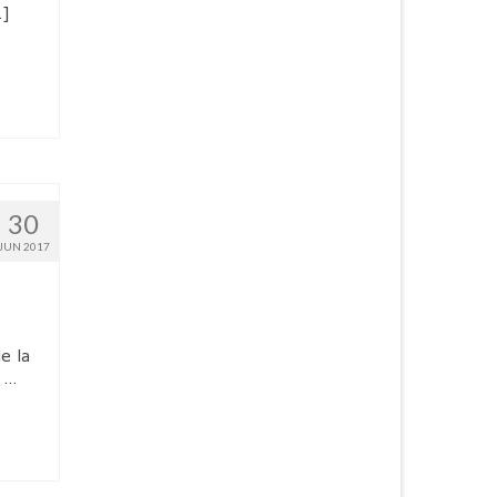
[2]
30
JUN 2017
e la
. …