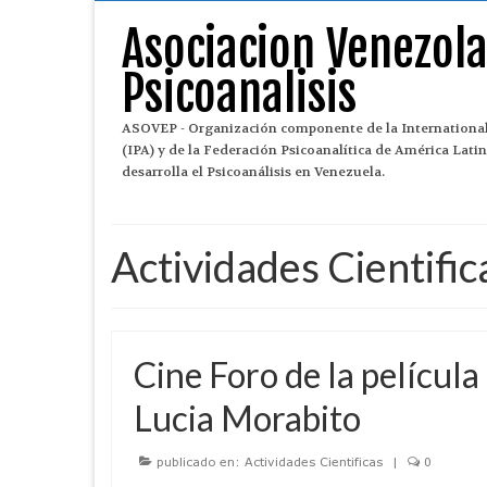
Asociacion Venezol
Psicoanalisis
ASOVEP - Organización componente de la International
(IPA) y de la Federación Psicoanalítica de América Lat
desarrolla el Psicoanálisis en Venezuela.
Actividades Cientific
Cine Foro de la película
Lucia Morabito
publicado en:
Actividades Cientificas
|
0