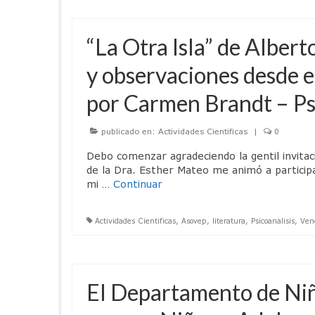
“La Otra Isla” de Alber
y observaciones desde el
por Carmen Brandt – Psi
publicado en:
Actividades Cientificas
|
0
Debo comenzar agradeciendo la gentil invitac
de la Dra. Esther Mateo me animó a partici
mi …
Continuar
Actividades Cientificas
,
Asovep
,
literatura
,
Psicoanalisis
,
Ven
El Departamento de Niño