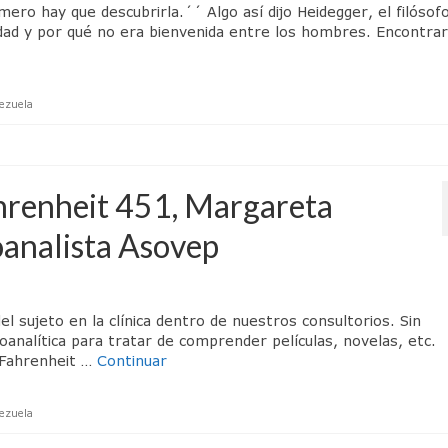
ero hay que descubrirla.´´ Algo así dijo Heidegger, el filósof
erdad y por qué no era bienvenida entre los hombres. Encontra
ezuela
ahrenheit 451, Margareta
oanalista Asovep
 del sujeto en la clínica dentro de nuestros consultorios. Sin
analítica para tratar de comprender películas, novelas, etc.
 Fahrenheit …
Continuar
ezuela