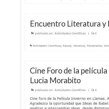
Encuentro Literatura y 
publicado en:
Actividades Cientificas
|
0
Actividades Cientificas
,
Asovep
,
literatura
,
Psicoanalisis
,
Ven
Cine Foro de la película
Lucia Morabito
publicado en:
Actividades Cientificas
|
0
Cine foro de la Película Invierno en Llamas
Agradezco la oportunidad que Ideas de Babel 
analizar e intercambiar ideas, desde distinto