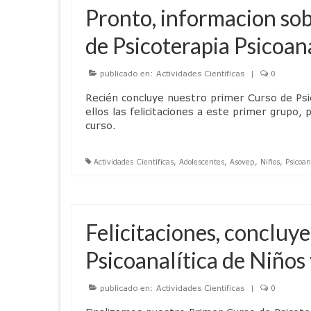
Pronto, informacion sob
de Psicoterapia Psicoana
publicado en:
Actividades Cientificas
|
0
Recién concluye nuestro primer Curso de Psi
ellos las felicitaciones a este primer grupo
curso.
Actividades Cientificas
,
Adolescentes
,
Asovep
,
Niños
,
Psicoan
Felicitaciones, concluy
Psicoanalítica de Niños
publicado en:
Actividades Cientificas
|
0