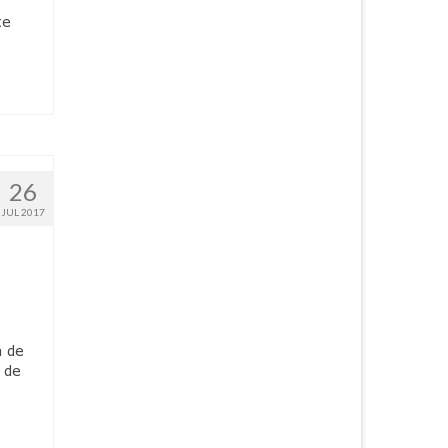
te
26
JUL 2017
a de
 de