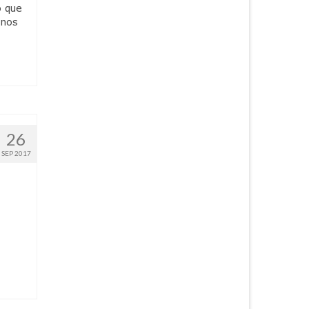
o que
rnos
26
SEP 2017