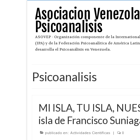
Asociacion Venezol
Psicoanalisis
ASOVEP - Organización componente de la International
(IPA) y de la Federación Psicoanalítica de América Lat
desarrolla el Psicoanálisis en Venezuela.
Psicoanalisis
MI ISLA, TU ISLA, NUE
isla de Francisco Sunia
publicado en:
Actividades Cientificas
|
0