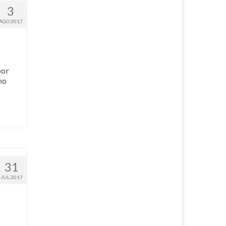
3
AGO 2017
por
mo
31
JUL 2017