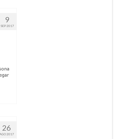
9
SEP 2017
rsona
egar
26
AGO 2017