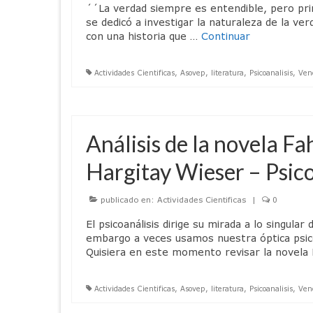
´´La verdad siempre es entendible, pero prim
se dedicó a investigar la naturaleza de la v
con una historia que …
Continuar
Actividades Cientificas
,
Asovep
,
literatura
,
Psicoanalisis
,
Ven
Análisis de la novela F
Hargitay Wieser – Psic
publicado en:
Actividades Cientificas
|
0
El psicoanálisis dirige su mirada a lo singular
embargo a veces usamos nuestra óptica psico
Quisiera en este momento revisar la novela
Actividades Cientificas
,
Asovep
,
literatura
,
Psicoanalisis
,
Ven