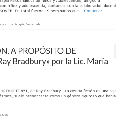
pia Psicoanalítica de Niños y Adolescentes, dirigido a
on niñez y adolescencia, contando con la colaboración docen
ASOVEP. En total fueron 19 seminarios que …
Continuar
alisis
,
psicoterapia
,
Venezuela
IÓN. A PROPÓSITO DE
y Bradbury» por la Lic. Maria
ENHEIT 451, de Ray Bradbury La ciencia ficción es una caj
cósmica, suele presentarse como un género riguroso que habla
ezuela