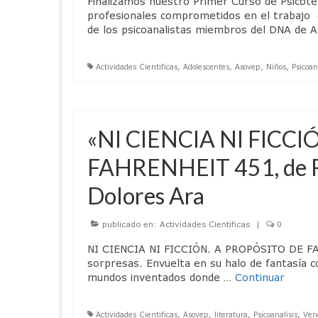
Finalizamos nuestro Primer Curso de Psicotera
profesionales comprometidos en el trabajo c
de los psicoanalistas miembros del DNA de 
Actividades Cientificas
,
Adolescentes
,
Asovep
,
Niños
,
Psicoan
«NI CIENCIA NI FICC
FAHRENHEIT 451, de Ra
Dolores Ara
publicado en:
Actividades Cientificas
|
0
NI CIENCIA NI FICCIÓN. A PROPÓSITO DE FAHR
sorpresas. Envuelta en su halo de fantasía 
mundos inventados donde …
Continuar
Actividades Cientificas
,
Asovep
,
literatura
,
Psicoanalisis
,
Ven