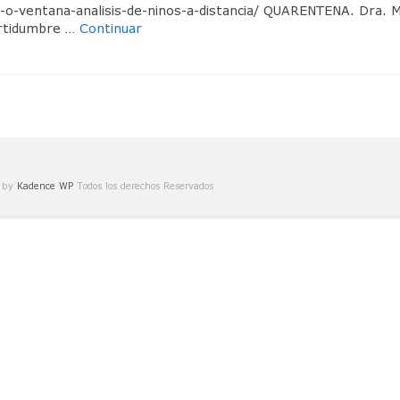
a-o-ventana-analisis-de-ninos-a-distancia/ QUARENTENA. Dra. Ma
certidumbre …
Continuar
e by
Kadence WP
Todos los derechos Reservados