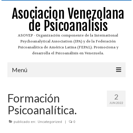
Asociacion Venezolana
de Psicoanalisis
ASOVEP - Organización componente de la International
Psychoanalytical Association (IPA) y de la Federación
Psicoanalítica de América Latina (FEPAL). Promociona y
desarrolla el Psicoanálisis en Venezuela.
Menú
Asovep
Formación
2
¿Qué es el Psicoanálisis?
JUN 2022
Psicoanalítica.
Historia del Psicoanálisis
publicado en:
Historia de Asovep
Uncategorized
|
0