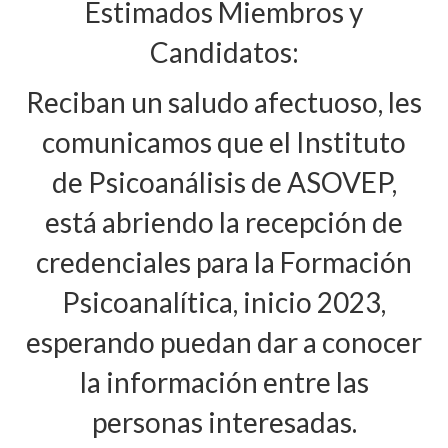
Estimados Miembros y
Junta Directiva
Candidatos:
Actividades Cientificas
Jornadas Anuales Sigmund Freud
Reciban un saludo afectuoso, les
CineForo
comunicamos que el Instituto
Cineforo – Hater
de Psicoanálisis de ASOVEP,
Cineforo – El Silencio de Otros
está abriendo la recepción de
CineForo – las 50 Sombras de Grey
credenciales para la Formación
Cine Foro – La Isla Siniestra
Psicoanalítica, inicio 2023,
CineForo – Guillaume y los chicos… ¡a la
esperando puedan dar a conocer
mesa!
la información entre las
CineForo – El Pasado
personas interesadas.
CineForo – Malefica