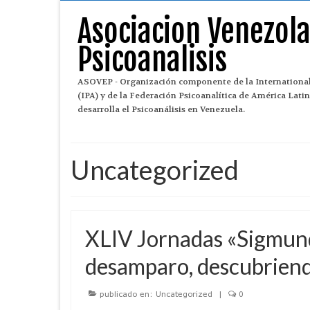
Asociacion Venezol
Psicoanalisis
ASOVEP - Organización componente de la International
(IPA) y de la Federación Psicoanalítica de América Lat
desarrolla el Psicoanálisis en Venezuela.
Uncategorized
XLIV Jornadas «Sigmund
desamparo, descubriend
publicado en:
Uncategorized
|
0