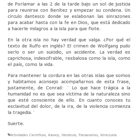
de Porlamar a las 2 de la tarde bajo un sol de justicia
para reunirse con Benítez y empezar su condena. Un
círculo dantesco donde se eslabonan las sinrazones
para acabar hasta con la fe en Dios, que está dedicado
a hacerle milagros a la isla para que flote.
En la otra isla no hay verdad que valga. ¿Por qué el
texto de Rulfo en inglés? El crimen de Wolfgang pudo
serlo o ser un suicidio, un accidente. La verdad es
caprichosa, indescifrable, resbalosa como la isla, como
el país, como la vida.
Para mantener la cordura en las otras islas que somos
y habitamos aconsejo acompañarnos de esta frase,
justamente, de Conrad: ¨ Lo que hace trágica a la
humanidad no es que sea víctima de la naturaleza sino
que esté consciente de ello. En cuanto conoces tu
esclavitud del dolor, de la ira, de la violencia comienza
la tragedia.¨
Suerte.
Actividades Cientificas
,
Asovep
,
literatura
,
Psicoanalisis
,
Venezuela