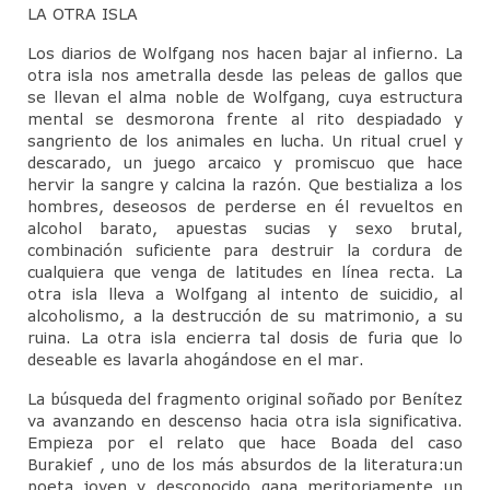
LA OTRA ISLA
Los diarios de Wolfgang nos hacen bajar al infierno. La
otra isla nos ametralla desde las peleas de gallos que
se llevan el alma noble de Wolfgang, cuya estructura
mental se desmorona frente al rito despiadado y
sangriento de los animales en lucha. Un ritual cruel y
descarado, un juego arcaico y promiscuo que hace
hervir la sangre y calcina la razón. Que bestializa a los
hombres, deseosos de perderse en él revueltos en
alcohol barato, apuestas sucias y sexo brutal,
combinación suficiente para destruir la cordura de
cualquiera que venga de latitudes en línea recta. La
otra isla lleva a Wolfgang al intento de suicidio, al
alcoholismo, a la destrucción de su matrimonio, a su
ruina. La otra isla encierra tal dosis de furia que lo
deseable es lavarla ahogándose en el mar.
La búsqueda del fragmento original soñado por Benítez
va avanzando en descenso hacia otra isla significativa.
Empieza por el relato que hace Boada del caso
Burakief , uno de los más absurdos de la literatura:un
poeta joven y desconocido gana meritoriamente un