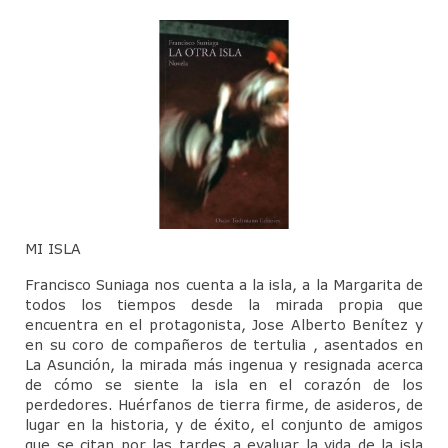
CineForo – Tenemos que hablar de Kevin
CineForo – La Ladrona de Libros
CineForo – Hannan Arendt
Curso de Psicoterapia Psicoanálitica
Actividades del Mes
Actividades Docentes
MI ISLA
Instituto de Psicoanálisis
Francisco Suniaga nos cuenta a la isla, a la Margarita de
todos los tiempos desde la mirada propia que
Admisión
encuentra en el protagonista, Jose Alberto Benítez y
en su coro de compañeros de tertulia , asentados en
Departamento de Niños y Adolescentes (DNA)
La Asunción, la mirada más ingenua y resignada acerca
de cómo se siente la isla en el corazón de los
Actividades
perdedores. Huérfanos de tierra firme, de asideros, de
lugar en la historia, y de éxito, el conjunto de amigos
Jornadas para Padres
que se citan por las tardes a evaluar la vida de la isla