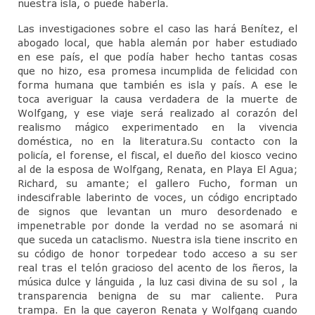
nuestra isla, o puede haberla.
Las investigaciones sobre el caso las hará Benítez, el
abogado local, que habla alemán por haber estudiado
en ese país, el que podía haber hecho tantas cosas
que no hizo, esa promesa incumplida de felicidad con
forma humana que también es isla y país. A ese le
toca averiguar la causa verdadera de la muerte de
Wolfgang, y ese viaje será realizado al corazón del
realismo mágico experimentado en la vivencia
doméstica, no en la literatura.Su contacto con la
policía, el forense, el fiscal, el dueño del kiosco vecino
al de la esposa de Wolfgang, Renata, en Playa El Agua;
Richard, su amante; el gallero Fucho, forman un
indescifrable laberinto de voces, un código encriptado
de signos que levantan un muro desordenado e
impenetrable por donde la verdad no se asomará ni
que suceda un cataclismo. Nuestra isla tiene inscrito en
su código de honor torpedear todo acceso a su ser
real tras el telón gracioso del acento de los ñeros, la
música dulce y lánguida , la luz casi divina de su sol , la
transparencia benigna de su mar caliente. Pura
trampa. En la que cayeron Renata y Wolfgang cuando