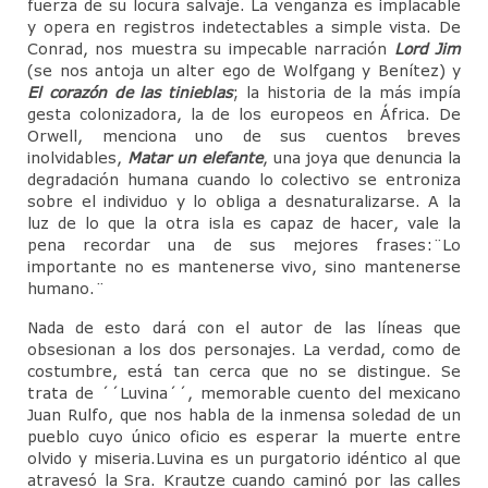
fuerza de su locura salvaje. La venganza es implacable
y opera en registros indetectables a simple vista. De
Conrad, nos muestra su impecable narración
Lord Jim
(se nos antoja un alter ego de Wolfgang y Benítez) y
El corazón de las tinieblas
; la historia de la más impía
gesta colonizadora, la de los europeos en África. De
Orwell, menciona uno de sus cuentos breves
inolvidables,
Matar un elefante
, una joya que denuncia la
degradación humana cuando lo colectivo se entroniza
sobre el individuo y lo obliga a desnaturalizarse. A la
luz de lo que la otra isla es capaz de hacer, vale la
pena recordar una de sus mejores frases:¨Lo
importante no es mantenerse vivo, sino mantenerse
humano.¨
Nada de esto dará con el autor de las líneas que
obsesionan a los dos personajes. La verdad, como de
costumbre, está tan cerca que no se distingue. Se
trata de ´´Luvina´´, memorable cuento del mexicano
Juan Rulfo, que nos habla de la inmensa soledad de un
pueblo cuyo único oficio es esperar la muerte entre
olvido y miseria.Luvina es un purgatorio idéntico al que
atravesó la Sra. Krautze cuando caminó por las calles