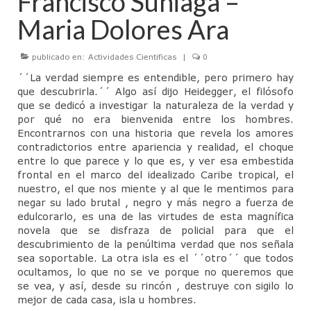
Francisco Suniaga –
Junta Directiva
Maria Dolores Ara
Actividades Cientificas
publicado en:
Actividades Cientificas
|
0
Jornadas Anuales Sigmund Freud
´´La verdad siempre es entendible, pero primero hay
CineForo
que descubrirla.´´ Algo así dijo Heidegger, el filósofo
que se dedicó a investigar la naturaleza de la verdad y
Cineforo – Hater
por qué no era bienvenida entre los hombres.
Encontrarnos con una historia que revela los amores
Cineforo – El Silencio de Otros
contradictorios entre apariencia y realidad, el choque
entre lo que parece y lo que es, y ver esa embestida
CineForo – las 50 Sombras de Grey
frontal en el marco del idealizado Caribe tropical, el
nuestro, el que nos miente y al que le mentimos para
negar su lado brutal , negro y más negro a fuerza de
Cine Foro – La Isla Siniestra
edulcorarlo, es una de las virtudes de esta magnífica
novela que se disfraza de policial para que el
CineForo – Guillaume y los chicos… ¡a la
descubrimiento de la penúltima verdad que nos señala
mesa!
sea soportable. La otra isla es el ´´otro´´ que todos
ocultamos, lo que no se ve porque no queremos que
CineForo – El Pasado
se vea, y así, desde su rincón , destruye con sigilo lo
mejor de cada casa, isla u hombres.
CineForo – Malefica