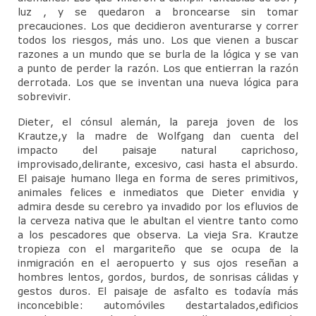
Contacto
luz , y se quedaron a broncearse sin tomar
precauciones. Los que decidieron aventurarse y correr
todos los riesgos, más uno. Los que vienen a buscar
razones a un mundo que se burla de la lógica y se van
a punto de perder la razón. Los que entierran la razón
derrotada. Los que se inventan una nueva lógica para
sobrevivir.
Dieter, el cónsul alemán, la pareja joven de los
Krautze,y la madre de Wolfgang dan cuenta del
impacto del paisaje natural caprichoso,
improvisado,delirante, excesivo, casi hasta el absurdo.
El paisaje humano llega en forma de seres primitivos,
animales felices e inmediatos que Dieter envidia y
admira desde su cerebro ya invadido por los efluvios de
la cerveza nativa que le abultan el vientre tanto como
a los pescadores que observa. La vieja Sra. Krautze
tropieza con el margariteño que se ocupa de la
inmigración en el aeropuerto y sus ojos reseñan a
hombres lentos, gordos, burdos, de sonrisas cálidas y
gestos duros. El paisaje de asfalto es todavía más
inconcebible: automóviles destartalados,edificios