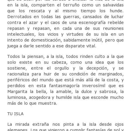
en la isla, comparten el terruño como un salvavidas
Diplomado de Psicoterapia Psicoanalítica
que los rescata y al mismo tiempo los hunde.
de Niños y Adolescentes.
Derrotados en todas las guerras, cansados de luchar
contra el azar y el caos de una escenografía rebelde
Jornadas de Niñas, Niños y Adolescentes
repasan y repasan, en cada una de sus reuniones
intelectuales, los vicios y virtudes de su isla en un
Miembros
intento de domesticación, sabidamente inútil, pero que
juega a darle sentido a ese disparate vital.
Material de Lectura
Todos la piensan, a la isla, todos rinden culto a la que
solo existe en su cabeza, como una idea que los
Servicio Psicoanalítico de Extensión Comunitaria
sostiene, entre el orgullo y la decepción, y se
racionaliza para huir de su condición de marginados,
Actividades
periféricos del mundo que está más allá de la costa, y
perdidos en esta fantasmagoría inverosímil que es
Contacto
Margarita la bella, la amable, la dulce y sabrosa, la
luminosa, acogedora y humilde isla que esconde mucho
Reseñas Bibliograficas
más de lo que muestra.
Articulos y/o Libros de Interes
TU ISLA
Enlaces Asociados
La mirada extraña nos pinta a la isla desde ojos
alemanes. Los que vinieron a cumplir fantasías de sol y