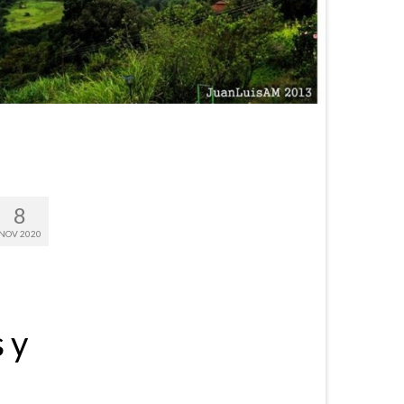
8
NOV 2020
 y