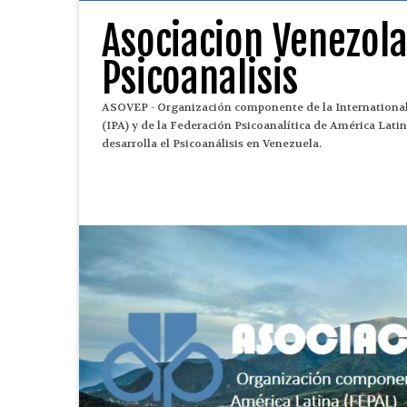
Asociacion Venezol
Psicoanalisis
ASOVEP - Organización componente de la International
(IPA) y de la Federación Psicoanalítica de América Lat
desarrolla el Psicoanálisis en Venezuela.