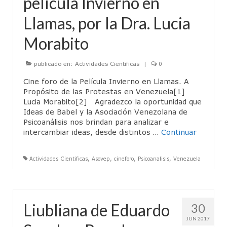
película Invierno en
Junta Directiva
Llamas, por la Dra. Lucia
Actividades Cientificas
Morabito
Jornadas Anuales Sigmund Freud
publicado en:
CineForo
Actividades Cientificas
|
0
Cine foro de la Película Invierno en Llamas. A
Cineforo – Hater
Propósito de las Protestas en Venezuela[1]
Lucia Morabito[2] Agradezco la oportunidad que
Cineforo – El Silencio de Otros
Ideas de Babel y la Asociación Venezolana de
Psicoanálisis nos brindan para analizar e
CineForo – las 50 Sombras de Grey
intercambiar ideas, desde distintos …
Continuar
Cine Foro – La Isla Siniestra
Actividades Cientificas
,
Asovep
,
cineforo
,
Psicoanalisis
,
Venezuela
CineForo – Guillaume y los chicos… ¡a la
mesa!
CineForo – El Pasado
Liubliana de Eduardo
30
JUN 2017
CineForo – Malefica