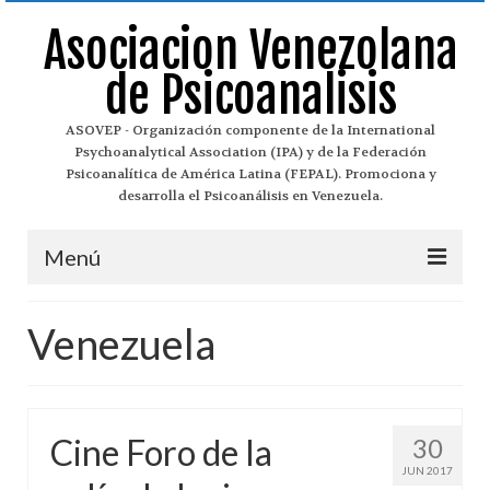
Asociacion Venezolana
de Psicoanalisis
ASOVEP - Organización componente de la International
Psychoanalytical Association (IPA) y de la Federación
Psicoanalítica de América Latina (FEPAL). Promociona y
desarrolla el Psicoanálisis en Venezuela.
Menú
Asovep
Venezuela
¿Qué es el Psicoanálisis?
Historia del Psicoanálisis
Cine Foro de la
30
Historia de Asovep
JUN 2017