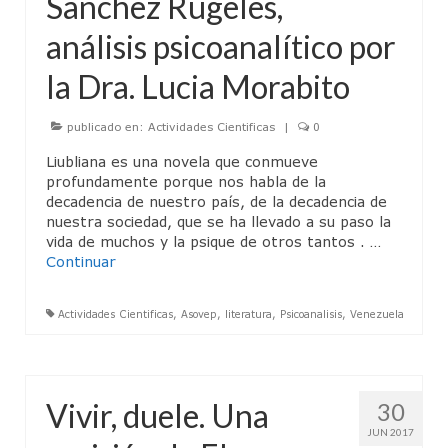
Sanchez Rugeles,
CineForo – Tenemos que hablar de Kevin
análisis psicoanalítico por
CineForo – La Ladrona de Libros
la Dra. Lucia Morabito
CineForo – Hannan Arendt
publicado en:
Actividades Cientificas
|
0
Curso de Psicoterapia Psicoanálitica
Liubliana es una novela que conmueve
profundamente porque nos habla de la
Actividades del Mes
decadencia de nuestro país, de la decadencia de
nuestra sociedad, que se ha llevado a su paso la
Actividades Docentes
vida de muchos y la psique de otros tantos . …
Continuar
Instituto de Psicoanálisis
Admisión
Actividades Cientificas
,
Asovep
,
literatura
,
Psicoanalisis
,
Venezuela
Departamento de Niños y Adolescentes (DNA)
Actividades
Vivir, duele. Una
30
JUN 2017
Jornadas para Padres