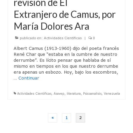
revisión de El
Diplomado de Psicoterapia Psicoanalítica
Extranjero de Camus, por
de Niños y Adolescentes.
María Dolores Ara
Jornadas de Niñas, Niños y Adolescentes
publicado en:
Actividades Cientificas
|
0
Miembros
Albert Camus (1913-1960) dijo del poeta francés
Material de Lectura
René Char que “estaba en la cumbre de nuestro
derrumbe”. Es lícito pensar que hablaba de sí
Servicio Psicoanalítico de Extensión Comunitaria
mismo en tiempos en los que nuestro derrumbe
era apenas un esbozo. Hoy, bajo los escombros,
Actividades
…
Continuar
Contacto
Actividades Cientificas
,
Asovep
,
literatura
,
Psicoanalisis
,
Venezuela
Reseñas Bibliograficas
Articulos y/o Libros de Interes
Paginación
«
1
2
Enlaces Asociados
de